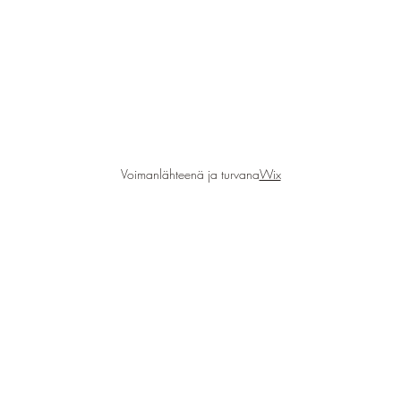
Voimanlähteenä ja turvana
Wix