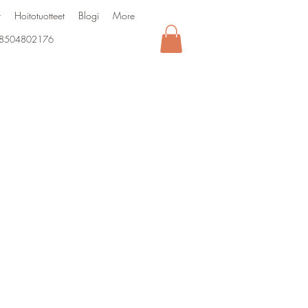
t
Hoitotuotteet
Blogi
More
8504802176