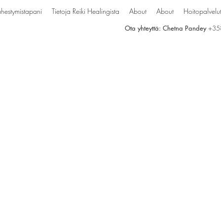
hestymistapani
Tietoja Reiki Healingista
About
About
Hoitopalvelu
Ota yhteyttä: Chetna Pandey
+35